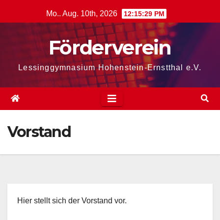
Zum
Mo.. Aug. 10th, 2026
12:15:30 PM
Inhalt
springen
Förderverein
Lessinggymnasium Hohenstein-Ernstthal e.V.
Vorstand
Hier stellt sich der Vorstand vor.