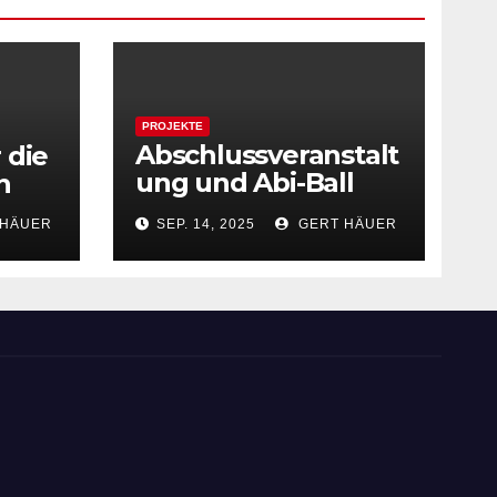
PROJEKTE
Abschlussveranstalt
 die
ung und Abi-Ball
n
des LGHE
 HÄUER
SEP. 14, 2025
GERT HÄUER