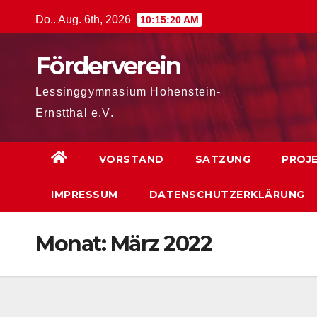
Zum
Do.. Aug. 6th, 2026
10:15:21 AM
Inhalt
springen
Förderverein
Lessinggymnasium Hohenstein-
Ernstthal e.V.
VORSTAND
SATZUNG
PROJ
IMPRESSUM
DATENSCHUTZERKLÄRUNG
Monat:
März 2022