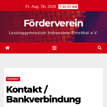
Zum
Fr.. Aug. 7th, 2026
7:22:57 AM
Inhalt
springen
Förderverein
Lessinggymnasium Hohenstein-Ernstthal e.V.
KONTAKT
Kontakt /
Bankverbindung