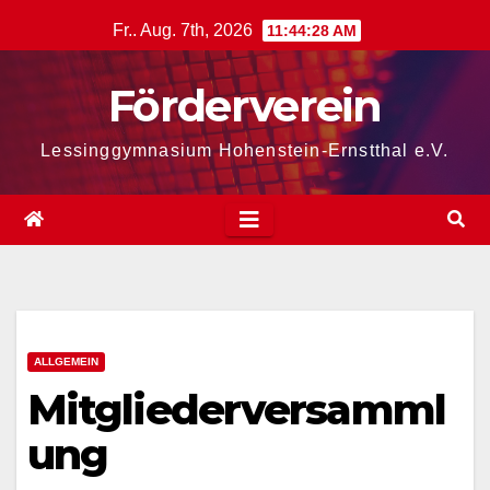
Zum
Fr.. Aug. 7th, 2026
11:44:28 AM
Inhalt
springen
Förderverein
Lessinggymnasium Hohenstein-Ernstthal e.V.
ALLGEMEIN
Mitgliederversamml
ung