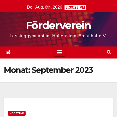
Zum
Do.. Aug. 6th, 2026
8:39:23 PM
Inhalt
springen
Förderverein
Lessinggymnasium Hohenstein-Ernstthal e.V.
Monat:
September 2023
VORSTAND