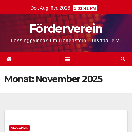
Zum
Do.. Aug. 6th, 2026
1:31:42 PM
Inhalt
springen
Förderverein
Lessinggymnasium Hohenstein-Ernstthal e.V.
Monat:
November 2025
ALLGEMEIN