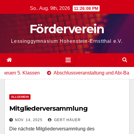
Zum
So.. Aug. 9th, 2026
11:26:09 PM
Inhalt
springen
Förderverein
Lessinggymnasium Hohenstein-Ernstthal e.V.
n 5. Klassen
Abschlussveranstaltung und Abi-Ball des L
ALLGEMEIN
Mitgliederversammlung
NOV. 14, 2025
GERT HÄUER
Die nächste Mitgliederversammlung des